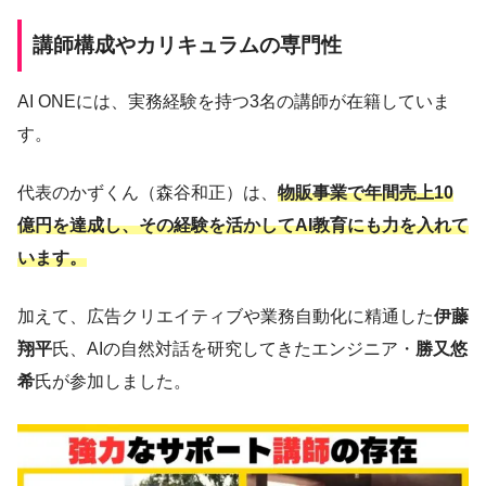
講師構成やカリキュラムの専門性
AI ONEには、実務経験を持つ3名の講師が在籍していま
す。
代表のかずくん（森谷和正）は、
物販事業で年間売上10
億円を達成し、その経験を活かしてAI教育にも力を入れて
います。
加えて、広告クリエイティブや業務自動化に精通した
伊藤
翔平
氏、AIの自然対話を研究してきたエンジニア・
勝又悠
希
氏が参加しました。