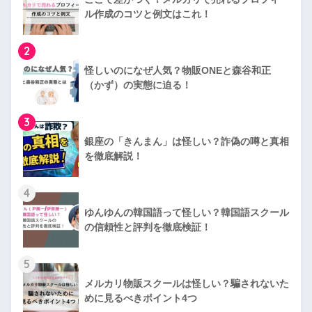
ル作成のコツと例文はこれ！
2
怪しいのになぜ人気？物販ONEと森谷和正
（かず）の実態に迫る！
3
銀座の「きんまん」は怪しい？詐偽の噂と真相
を徹底解説！
4
ゆんゆんの韓国語って怪しい？韓国語スクール
の信頼性と評判を徹底検証！
5
メルカリ物販スクールは怪しい？騙されないた
めに見るべきポイント4つ