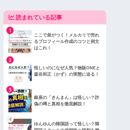
読まれている記事
1
ここで差がつく！メルカリで売れ
るプロフィール作成のコツと例文
はこれ！
2
怪しいのになぜ人気？物販ONEと
森谷和正（かず）の実態に迫る！
3
銀座の「きんまん」は怪しい？詐
偽の噂と真相を徹底解説！
4
ゆんゆんの韓国語って怪しい？韓