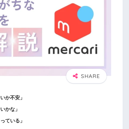
ないか不安」
ないかな」
まっている」