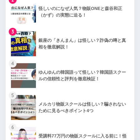
怪しいのになぜ人気？物販ONEと森谷和正
（かず）の実態に迫る！
3
銀座の「きんまん」は怪しい？詐偽の噂と真
相を徹底解説！
4
ゆんゆんの韓国語って怪しい？韓国語スクー
ルの信頼性と評判を徹底検証！
5
メルカリ物販スクールは怪しい？騙されない
ために見るべきポイント4つ
6
受講料77万円の物販スクールに入る前に！怪