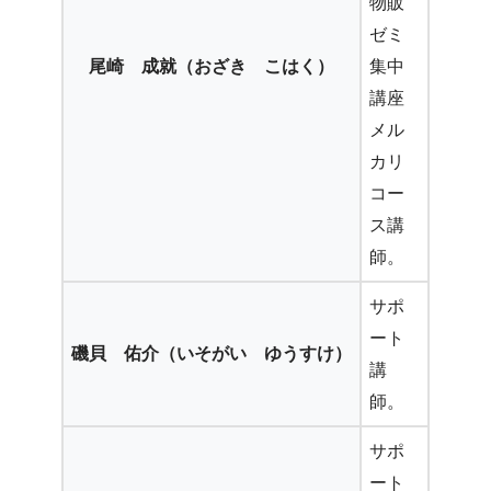
物販
ゼミ
尾崎 成就（おざき こはく）
集中
講座
メル
カリ
コー
ス講
師。
サポ
ート
磯貝 佑介（いそがい ゆうすけ）
講
師。
サポ
ート