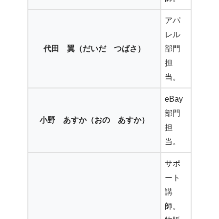
アパ
レル
代田 翼（だいだ つばさ）
部門
担
当。
eBay
部門
小野 あすか（おの あすか）
担
当。
サポ
ート
講
師。