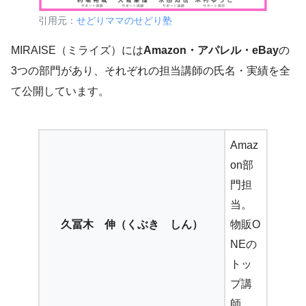
引用元：
せどりママのせどり塾
MIRAISE（ミライズ）には
Amazon・アパレル・eBay
の
3つの部門があり、それぞれの担当講師の氏名・実績を全
て公開しています。
Amaz
on部
門担
当。
久冨木 伸（くぶき しん）
物販O
NEの
トッ
プ講
師。