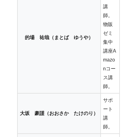
講
師。
物販
ゼミ
的場 祐哉（まとば ゆうや）
集中
講座A
mazo
nコー
ス講
師。
サポ
ート
大坂 豪謹（おおさか たけのり）
講
師。