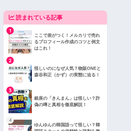
読まれている記事
1
ここで差がつく！メルカリで売れ
るプロフィール作成のコツと例文
はこれ！
2
怪しいのになぜ人気？物販ONEと
森谷和正（かず）の実態に迫る！
3
銀座の「きんまん」は怪しい？詐
偽の噂と真相を徹底解説！
4
ゆんゆんの韓国語って怪しい？韓