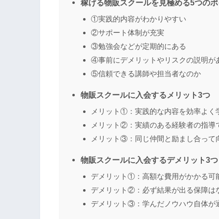
稼げる物販スクールを見極める5つのポ
①実践的内容がわかりやすい
②サポート体制が充実
③勉強会などが定期的にある
④事前にデメリットやリスクの説明が
⑤信頼できる講師や担当者なのか
物販スクールに入会するメリット3つ
メリット①：実践的な内容を効率よく
メリット②：実績のある経験者の指導
メリット③：同じ仲間と励まし合って
物販スクールに入会するデメリット3つ
デメリット①：高額な費用がかかる可
デメリット②：必ず結果が出る保障は
デメリット③：学んだノウハウ自体が