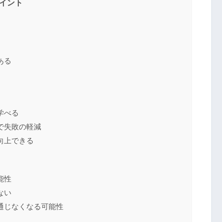
イント
ある
学べる
で失敗の軽減
向上できる
能性
ない
通じなくなる可能性